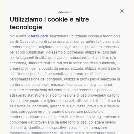
Orari: Lun – Ven 8.30 – 12.30 | 14 – 18
Contin
Sede di Bologna
Utilizziamo i cookie e altre
Palazzina Doganale,
40010 Bentivoglio BO
tecnologie
Tel:+390512913011
Noi e altre
2 terze parti
selezionate utilizziamo cookie e tecnologie
simili. Questi strumenti sono essenziali per garantire la fruizione dei
Mail:
info@solunetgroup.it
contenuti digitali, migliorare la navigazione e, previo tuo consenso,
per scopi pubblicitari. Ad esempio, potremmo utilizzare i tuoi dati
Orari: Lun – Ven 8.30 – 12.30 | 14 – 18
per le seguenti finalità: archiviare informazioni su dispositivo e/o
accedervi, utilizzare dati limitati per la selezione della pubblicità,
creare profili per la pubblicità personalizzata, utilizzare profili per la
Iscriviti alla nostra
selezione di pubblicità personalizzata, creare profili per la
personalizzazione dei contenuti, utilizzare profili per la selezione di
newsletter!
contenuti personalizzati, misurare le prestazioni degli annunci,
misurare le prestazioni dei contenuti, comprendere il pubblico
Resta aggiornato su novità, soluzioni e
attraverso statistiche o la combinazione di dati provenienti da fonti
approfondimenti dal mondo IT.
diverse, sviluppare e migliorare i servizi, utilizzare dati limitati per la
selezione dei contenuti, garantire la sicurezza, prevenire e rilevare
frodi, correggere errori, erogare e presentare pubblicità e
ISCRIVITI
contenuto, salvare e comunicare le scelte sulla privacy, abbinare e
combinare dati provenienti da altre fonti di dati, collegare diversi
Dichiaro di aver letto e accetto la
privacy policy
dispositivi, identificare i dispositivi in base alle informazioni
trasmesse automaticamente, utilizzare dati di geolocalizzazione