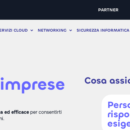
PARTNER
ERVIZI CLOUD
NETWORKING
SICUREZZA INFORMATICA
 imprese
Cosa assic
Pers
risp
ta ed efficace
per consentirti
ni.
esig