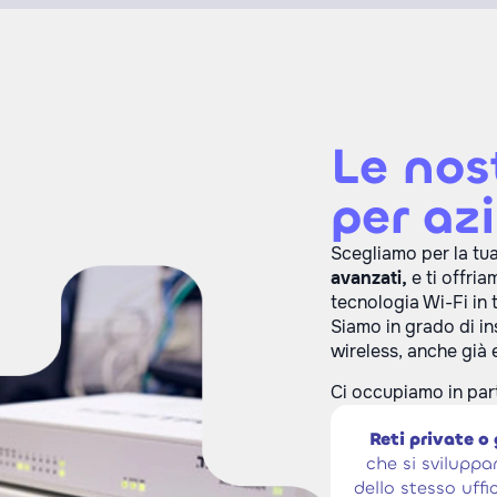
Le nos
per az
Scegliamo per la tu
avanzati,
e ti offri
tecnologia Wi-Fi in 
Siamo in grado di ins
wireless, anche già e
Ci occupiamo in part
Reti private o
che si sviluppa
dello stesso uff