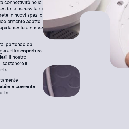
a connettività nello
cendo la necessità di
 rete in nuovi spazi o
ticolarmente adatte
 rapidamente a nuove
ura, partendo da
r garantire
copertura
dati
. Il nostro
 sostenere il
ente.
retamente
labile e coerente
utte!