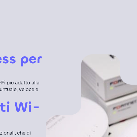
ss per
-Fi
più adatto alla
puntuale, veloce e
eti Wi-
nzionali, che di