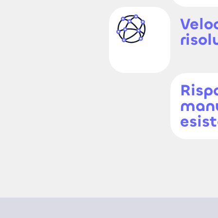
Velo
riso
Risp
manu
esis