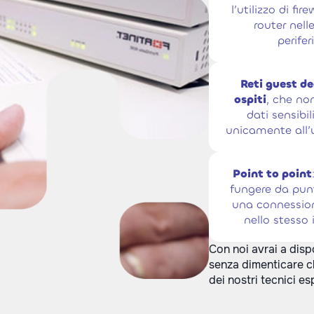
l’utilizzo di fir
router nell
perifer
Reti guest de
ospiti
, che no
dati sensibil
unicamente all’
Point to point
fungere da pun
una connession
nello stesso 
Con noi avrai a disp
senza dimenticare c
dei nostri tecnici es