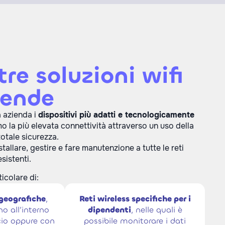
tre soluzioni wifi
iende
a azienda i
dispositivi più adatti e tecnologicamente
amo la più elevata connettività attraverso un uso della
totale sicurezza.
tallare, gestire e fare manutenzione a tutte le reti
sistenti.
icolare di:
 geografiche
,
Reti wireless specifiche per i
no all’interno
dipendenti
, nelle quali è
icio oppure con
possibile monitorare i dati