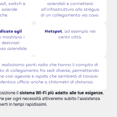
ewall, switch e
aziendali e connettersi
e aziende
all’infrastruttura alla stregua
iche.
di un collegamento via cavo.
dicate agli
Hotspot
, ad esempio nei
n mostrano i
centri città.
i destinati
uso aziendale.
: realizziamo ponti radio che hanno il compito di
to di collegamento fra sedi diverse, permettendo
e così agevole e rapida che sembrerà di trovarsi
identico ufficio anche a chilometri di distanza.
osizione il
sistema Wi-Fi più adatto alle tue esigenze
,
he per ogni necessità attiveremo subito l’assistenza
perti in tempi rapidissimi.