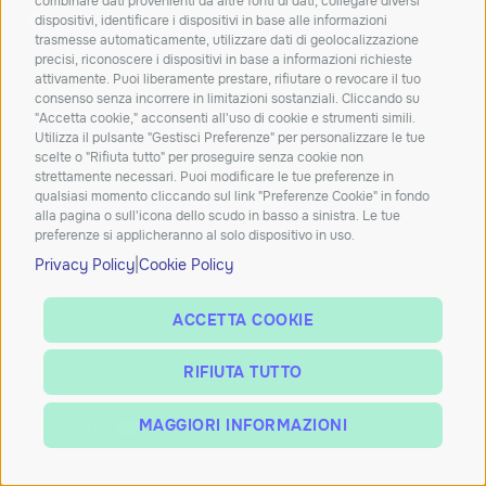
combinare dati provenienti da altre fonti di dati, collegare diversi
Dichiaro di aver letto e accetto la
privacy policy
dispositivi, identificare i dispositivi in base alle informazioni
trasmesse automaticamente, utilizzare dati di geolocalizzazione
Carta dei servizi
Qualità dei servizi
ConciliaWeb
precisi, riconoscere i dispositivi in base a informazioni richieste
attivamente. Puoi liberamente prestare, rifiutare o revocare il tuo
Trasparenza tariffaria
Trasparenza tecnica
Assistenza clienti
consenso senza incorrere in limitazioni sostanziali. Cliccando su
Azienda beneficiaria del contributo nell’ambito del PR FESR
"Accetta cookie," acconsenti all'uso di cookie e strumenti simili.
Utilizza il pulsante "Gestisci Preferenze" per personalizzare le tue
2021-2027
scelte o "Rifiuta tutto" per proseguire senza cookie non
strettamente necessari. Puoi modificare le tue preferenze in
qualsiasi momento cliccando sul link "Preferenze Cookie" in fondo
alla pagina o sull'icona dello scudo in basso a sinistra. Le tue
preferenze si applicheranno al solo dispositivo in uso.
|
Privacy Policy
Cookie Policy
ACCETTA COOKIE
Copyright ©2026 Tutti diritti riservati Solunet Group S.p.A. | P.IVA e C.F.
RIFIUTA TUTTO
04152070282 – Iscritta al R.I. di PADOVA al n° 04152070282 sezione ordinaria,
Cap. Soc. €51.000 i.v. – Codice SDI: A4707H7 – Iscrizione ROC: 38314
MAGGIORI INFORMAZIONI
Privacy Policy
|
Cookie Policy
|
Preferenze sui cookies
made by
OCACODE