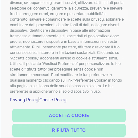
approfondimenti dal mondo IT.
diverse, sviluppare e migliorare i servizi, utilizzare dati limitati per la
selezione dei contenuti, garantire la sicurezza, prevenire e rilevare
frodi, correggere errori, erogare e presentare pubblicità e
ISCRIVITI
contenuto, salvare e comunicare le scelte sulla privacy, abbinare e
combinare dati provenienti da altre fonti di dati, collegare diversi
Dichiaro di aver letto e accetto la
privacy policy
dispositivi, identificare i dispositivi in base alle informazioni
trasmesse automaticamente, utilizzare dati di geolocalizzazione
Carta dei servizi
Qualità dei servizi
ConciliaWeb
precisi, riconoscere i dispositivi in base a informazioni richieste
attivamente. Puoi liberamente prestare, rifiutare o revocare il tuo
Trasparenza tariffaria
Trasparenza tecnica
consenso senza incorrere in limitazioni sostanziali. Cliccando su
Azienda beneficiaria del contributo nell’ambito del PR FESR
"Accetta cookie," acconsenti all'uso di cookie e strumenti simili.
Utilizza il pulsante "Gestisci Preferenze" per personalizzare le tue
2021-2027
scelte o "Rifiuta tutto" per proseguire senza cookie non
strettamente necessari. Puoi modificare le tue preferenze in
qualsiasi momento cliccando sul link "Preferenze Cookie" in fondo
alla pagina o sull'icona dello scudo in basso a sinistra. Le tue
preferenze si applicheranno al solo dispositivo in uso.
|
Privacy Policy
Cookie Policy
ACCETTA COOKIE
Copyright ©2026 Tutti diritti riservati Solunet Group S.p.A. | P.IVA e C.F.
RIFIUTA TUTTO
04152070282 – Iscritta al R.I. di PADOVA al n° 04152070282 sezione ordinaria,