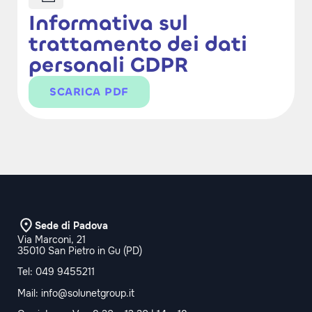
Informativa sul
trattamento dei dati
personali GDPR
SCARICA PDF
Sede di Padova
Via Marconi, 21
35010 San Pietro in Gu (PD)
Tel:
049 9455211
Mail:
info@solunetgroup.it