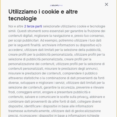
Orari: Lun – Ven 8.30 – 12.30 | 14 – 18
Contin
Sede di Bologna
Utilizziamo i cookie e altre
Palazzina Doganale,
40010 Bentivoglio BO
tecnologie
Tel:+390512913011
Noi e altre
2 terze parti
selezionate utilizziamo cookie e tecnologie
simili. Questi strumenti sono essenziali per garantire la fruizione dei
Mail:
info@solunetgroup.it
contenuti digitali, migliorare la navigazione e, previo tuo consenso,
per scopi pubblicitari. Ad esempio, potremmo utilizzare i tuoi dati
Orari: Lun – Ven 8.30 – 12.30 | 14 – 18
per le seguenti finalità: archiviare informazioni su dispositivo e/o
accedervi, utilizzare dati limitati per la selezione della pubblicità,
creare profili per la pubblicità personalizzata, utilizzare profili per la
Iscriviti alla nostra
selezione di pubblicità personalizzata, creare profili per la
personalizzazione dei contenuti, utilizzare profili per la selezione di
newsletter!
contenuti personalizzati, misurare le prestazioni degli annunci,
misurare le prestazioni dei contenuti, comprendere il pubblico
Resta aggiornato su novità, soluzioni e
attraverso statistiche o la combinazione di dati provenienti da fonti
approfondimenti dal mondo IT.
diverse, sviluppare e migliorare i servizi, utilizzare dati limitati per la
selezione dei contenuti, garantire la sicurezza, prevenire e rilevare
frodi, correggere errori, erogare e presentare pubblicità e
ISCRIVITI
contenuto, salvare e comunicare le scelte sulla privacy, abbinare e
combinare dati provenienti da altre fonti di dati, collegare diversi
Dichiaro di aver letto e accetto la
privacy policy
dispositivi, identificare i dispositivi in base alle informazioni
trasmesse automaticamente, utilizzare dati di geolocalizzazione
Carta dei servizi
Qualità dei servizi
ConciliaWeb
precisi, riconoscere i dispositivi in base a informazioni richieste