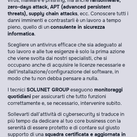
virus, malware e phishing, ma anche
ransomware,
zero-days attack, APT (advanced persistent
threats), supply chain attacks
, ecc. Conoscere tutti i
danni imminenti e contrastarli è un lavoro a tempo
pieno, quello di un
consulente in sicurezza
informatica
.
Scegliere un antivirus efficace che sia adeguato al
tuo lavoro e alle tue esigenze è solo la prima azione
che viene svolta dai nostri specialisti, che si
occupano anche di acquisire le licenze necessarie e
dell’installazione/configurazione del software, in
modo che tu non debba pensare a nulla.
I tecnici
SOLUNET GROUP
eseguono
monitoraggi
quotidiani
per assicurarti che tutto funzioni
correttamente e, se necessario, intervenire subito.
Sollevarti dall’attività di cybersecurity si traduce in
più tempo da dedicare al tuo core business con la
serenità di essere protetto e di contare sul giusto
supporto di una
squadra certificata e aggiornata in