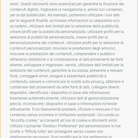
simili. Questi strumenti sono essenziali per garantire la fruizione dei
Mail:
info@solunetgroup.it
contenuti digitali, migliorare la navigazione e, previo tuo consenso,
per scopi pubblicitari. Ad esempio, potremmo utilizzare i tuoi dati
Orari: Lun – Ven 8.30 – 12.30 | 14 – 18
per le seguenti finalità: archiviare informazioni su dispositivo e/o
accedervi, utilizzare dati limitati per la selezione della pubblicità,
creare profili per la pubblicità personalizzata, utilizzare profili per la
Iscriviti alla nostra
selezione di pubblicità personalizzata, creare profili per la
personalizzazione dei contenuti, utilizzare profili per la selezione di
newsletter!
contenuti personalizzati, misurare le prestazioni degli annunci,
misurare le prestazioni dei contenuti, comprendere il pubblico
Resta aggiornato su novità, soluzioni e
attraverso statistiche o la combinazione di dati provenienti da fonti
approfondimenti dal mondo IT.
diverse, sviluppare e migliorare i servizi, utilizzare dati limitati per la
selezione dei contenuti, garantire la sicurezza, prevenire e rilevare
frodi, correggere errori, erogare e presentare pubblicità e
ISCRIVITI
contenuto, salvare e comunicare le scelte sulla privacy, abbinare e
combinare dati provenienti da altre fonti di dati, collegare diversi
Dichiaro di aver letto e accetto la
privacy policy
dispositivi, identificare i dispositivi in base alle informazioni
trasmesse automaticamente, utilizzare dati di geolocalizzazione
Carta dei servizi
Qualità dei servizi
ConciliaWeb
precisi, riconoscere i dispositivi in base a informazioni richieste
attivamente. Puoi liberamente prestare, rifiutare o revocare il tuo
Trasparenza tariffaria
Trasparenza tecnica
consenso senza incorrere in limitazioni sostanziali. Cliccando su
Azienda beneficiaria del contributo nell’ambito del PR FESR
"Accetta cookie," acconsenti all'uso di cookie e strumenti simili.
Utilizza il pulsante "Gestisci Preferenze" per personalizzare le tue
2021-2027
scelte o "Rifiuta tutto" per proseguire senza cookie non
strettamente necessari. Puoi modificare le tue preferenze in