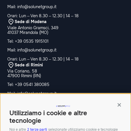
Mail:
info@solunetgroup.it
Orari: Lun – Ven 8.30 – 12.30 | 14 – 18
Sede di Modena
Viale Antonio Gramsci, 349
41037 Mirandola (MO)
Tel:
+39 0535 1915101
Mail:
info@solunetgroup.it
Orari: Lun – Ven 8.30 – 12.30 | 14 – 18
Sede di Rimini
Via Coriano, 58
47900 Rimini (RN)
Tel:
+39 0541 380085
Mail:
info@solunetgroup.it
Orari: Lun – Ven 8.30 – 12.30 | 14 – 18
Contin
Sede di Bologna
Utilizziamo i cookie e altre
Palazzina Doganale,
40010 Bentivoglio BO
tecnologie
Tel:+390512913011
Noi e altre
2 terze parti
selezionate utilizziamo cookie e tecnologie