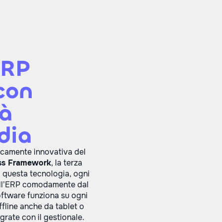
ERP
con
tà
dia
icamente innovativa del
ss Framework
, la terza
 questa tecnologia, ogni
dell’ERP comodamente dal
software funziona su ogni
ffline anche da tablet o
egrate con il gestionale.