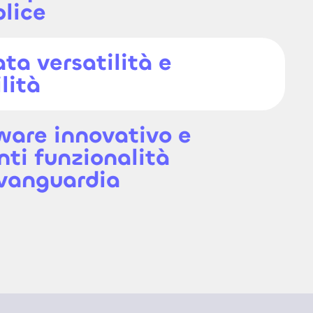
lice
ta versatilità e
lità
ware innovativo e
nti funzionalità
avanguardia