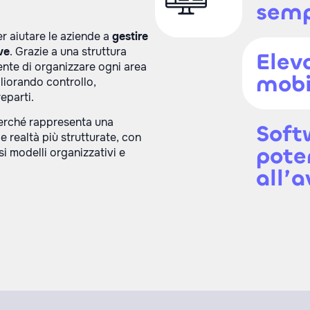
semp
r aiutare le aziende a
gestire
ve
. Grazie a una struttura
Eleva
ente di organizzare ogni area
mobi
gliorando controllo,
eparti.
erché rappresenta una
Soft
le realtà più strutturate, con
pote
i modelli organizzativi e
all’