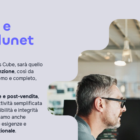
 e
lunet
s Cube, sarà quello
nzione
, così da
nomo e completo,
e e post-vendita
,
ttività semplificata
ilità e integrità
ssiamo anche
e esigenze e
tionale
.