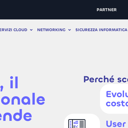
PARTNER
ERVIZI CLOUD
NETWORKING
SICUREZZA INFORMATICA
 il
Perché sc
Evol
ionale
cost
ende
User