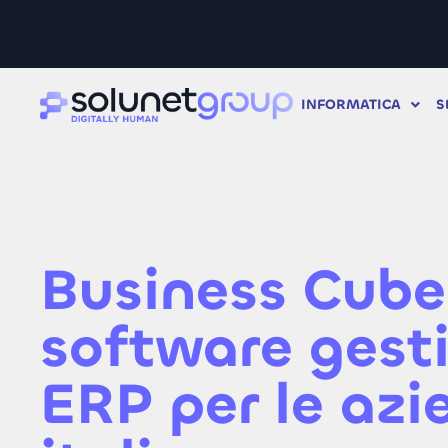
INFORMATICA
S
Business Cube,
software gest
ERP per le azi