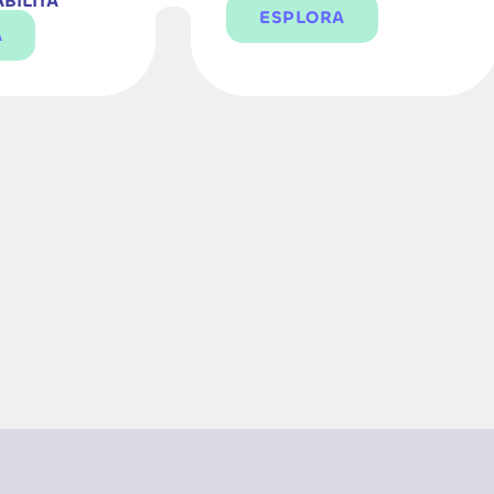
BILITÀ
ESPLORA
A