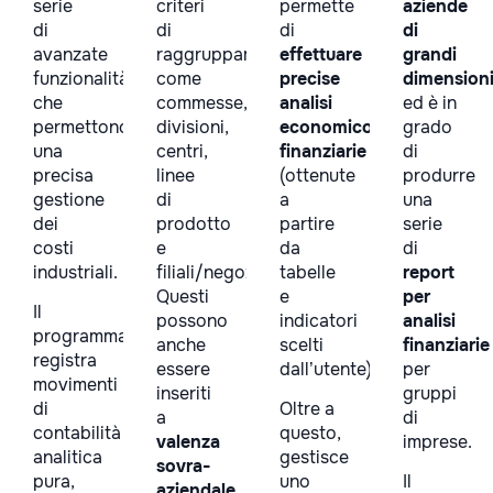
serie
criteri
permette
aziende
di
di
di
di
avanzate
raggruppamento,
effettuare
grandi
funzionalità
come
precise
dimension
che
commesse,
analisi
ed è in
permettono
divisioni,
economico-
grado
una
centri,
finanziarie
di
precisa
linee
(ottenute
produrre
gestione
di
a
una
dei
prodotto
partire
serie
costi
e
da
di
industriali.
filiali/negozi.
tabelle
report
Questi
e
per
Il
possono
indicatori
analisi
programma
anche
scelti
finanziarie
registra
essere
dall’utente).
per
movimenti
inseriti
gruppi
di
Oltre a
a
di
contabilità
questo,
valenza
imprese.
analitica
gestisce
sovra-
pura,
uno
Il
aziendale
.