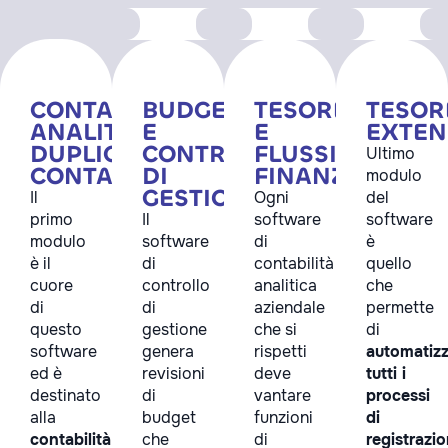
CONTABILITÀ
BUDGET
TESORERIA
TESOR
ANALITICA
E
E
EXTE
DUPLICE
CONTROLLO
FLUSSI
Ultimo
CONTABILE
DI
FINANZIARI
modulo
GESTIONE
Il
Ogni
del
primo
Il
software
software
modulo
software
di
è
è il
di
contabilità
quello
cuore
controllo
analitica
che
di
di
aziendale
permette
questo
gestione
che si
di
software
genera
rispetti
automatiz
ed è
revisioni
deve
tutti i
destinato
di
vantare
processi
alla
budget
funzioni
di
contabilità
che
di
registrazi