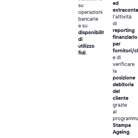
ed
su
extraconta
operazioni
l’attività
bancarie
di
e su
reporting
disponibilità
finanziario
di
per
utilizzo
fornitori/cl
fidi
.
e di
verificare
la
posizione
debitoria
del
cliente
grazie
al
programm
Stampa
Ageing
.