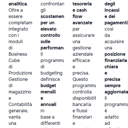
analitica
.
confrontano
tesoreria
degli
Oltre a
gli
e cash
incassi
essere
scostamenti
flow
e dei
completamente
per un
avanzate
pagamenti
integrato
elevato
per
così
con i
controllo
assicurare
da
moduli
sulle
una
acquisire
di
performance
.
gestione
una
Business
Il
aziendale
posizione
Cube
programma
efficace
finanziaria
di
di
e
chiara
Produzione,
budgeting
precisa.
e
Gestione
definisce
Questo
precisa
di
budget
programma
sempre
magazzino
mensili
controlla
aggiornat
e
e
disponibilità
Il
Contabilità
annuali
bancaria
programm
generale,
in
e flussi
è
vanta
base a
finanziari
adatto
una
differenti
e
ad