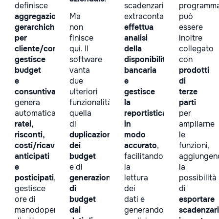
definisce
scadenzario
programm
aggregazioni
Ma
extracontabile,
può
gerarchiche
non
effettua
essere
per
finisce
analisi
inoltre
cliente/commessa/prodotto
qui. Il
,
della
collegato
gestisce
software
disponibilità
con
budget
vanta
bancaria
prodotti
e
due
e
di
consuntivazione
ulteriori
,
gestisce
terze
genera
funzionalità:
la
parti
automaticamente
quella
reportistica
per
ratei,
di
in
ampliarne
risconti,
duplicazione
modo
le
costi/ricavi
dei
accurato
,
funzioni,
anticipati
budget
facilitando
aggiungen
e
e di
la
la
posticipati
,
generazione
lettura
possibilità
gestisce
di
dei
di
ore di
budget
dati e
esportare
manodopera
dai
generando
scadenzari