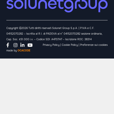
Copyright ©2026 Tutti diritti riservati Solunet Group S.p.A. | P.IVA e C.F.
04152070282 – Iscritta al R.I. di PADOVA al n° 04152070282 sezione ordinaria,
Cap. Soc. €51.000 i.v. – Codice SDI: A4707H7 – Iscrizione ROC: 38314
Privacy Policy
|
Cookie Policy
|
Preferenze sui cookies
made by
OCACODE