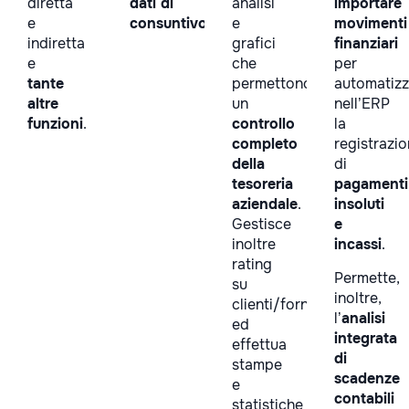
diretta
dati di
analisi
importare
e
consuntivo
.
e
movimenti
indiretta
grafici
finanziari
e
che
per
tante
permettono
automatizz
altre
un
nell’ERP
funzioni
.
controllo
la
completo
registrazi
della
di
tesoreria
pagamenti
aziendale
.
insoluti
Gestisce
e
inoltre
incassi
.
rating
Permette,
su
inoltre,
clienti/fornitori
l’
analisi
ed
integrata
effettua
di
stampe
scadenze
e
contabili
statistiche