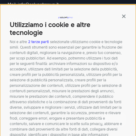
Mail:
info@solunetgroup.it
Orari: Lun – Ven 8.30 – 12.30 | 14 – 18
Contin
Sede di Bologna
Utilizziamo i cookie e altre
Palazzina Doganale,
40010 Bentivoglio BO
tecnologie
Tel:+390512913011
Noi e altre
2 terze parti
selezionate utilizziamo cookie e tecnologie
simili. Questi strumenti sono essenziali per garantire la fruizione dei
Mail:
info@solunetgroup.it
contenuti digitali, migliorare la navigazione e, previo tuo consenso,
per scopi pubblicitari. Ad esempio, potremmo utilizzare i tuoi dati
Orari: Lun – Ven 8.30 – 12.30 | 14 – 18
per le seguenti finalità: archiviare informazioni su dispositivo e/o
accedervi, utilizzare dati limitati per la selezione della pubblicità,
creare profili per la pubblicità personalizzata, utilizzare profili per la
Iscriviti alla nostra
selezione di pubblicità personalizzata, creare profili per la
personalizzazione dei contenuti, utilizzare profili per la selezione di
newsletter!
contenuti personalizzati, misurare le prestazioni degli annunci,
misurare le prestazioni dei contenuti, comprendere il pubblico
Resta aggiornato su novità, soluzioni e
attraverso statistiche o la combinazione di dati provenienti da fonti
approfondimenti dal mondo IT.
diverse, sviluppare e migliorare i servizi, utilizzare dati limitati per la
selezione dei contenuti, garantire la sicurezza, prevenire e rilevare
frodi, correggere errori, erogare e presentare pubblicità e
ISCRIVITI
contenuto, salvare e comunicare le scelte sulla privacy, abbinare e
combinare dati provenienti da altre fonti di dati, collegare diversi
Dichiaro di aver letto e accetto la
privacy policy
dispositivi, identificare i dispositivi in base alle informazioni