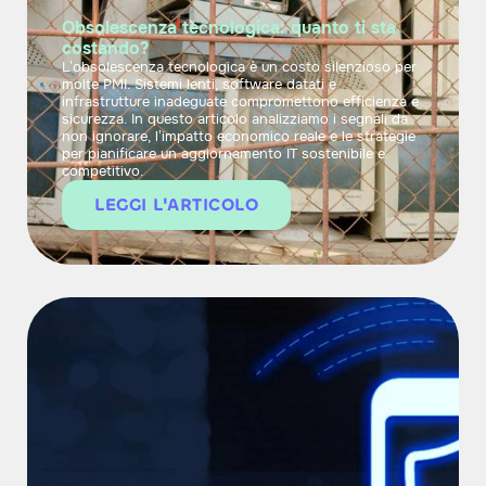
Obsolescenza tecnologica: quanto ti sta
costando?
L’obsolescenza tecnologica è un costo silenzioso per
molte PMI. Sistemi lenti, software datati e
infrastrutture inadeguate compromettono efficienza e
sicurezza. In questo articolo analizziamo i segnali da
non ignorare, l’impatto economico reale e le strategie
per pianificare un aggiornamento IT sostenibile e
competitivo.
LEGGI L'ARTICOLO