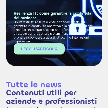
Resilienza IT: come garantire la continuità
del business
Un’infrastruttura IT resiliente è fondamentale per
garantire la continuità operativa e la sicurezza dei dati
aziendali. In questo articolo approfondiamo le migliori
strategie per progettare sistemi flessibili, sicuri e
pronti a rispondere a guasti, attacchi o interruzioni
improvvise.
LEGGI L'ARTICOLO
Tutte le news
Contenuti utili per
aziende e professionisti