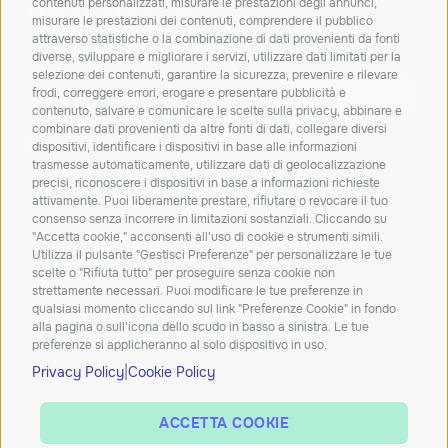
newsletter!
contenuti personalizzati, misurare le prestazioni degli annunci,
misurare le prestazioni dei contenuti, comprendere il pubblico
Resta aggiornato su novità, soluzioni e
attraverso statistiche o la combinazione di dati provenienti da fonti
approfondimenti dal mondo IT.
diverse, sviluppare e migliorare i servizi, utilizzare dati limitati per la
selezione dei contenuti, garantire la sicurezza, prevenire e rilevare
frodi, correggere errori, erogare e presentare pubblicità e
ISCRIVITI
contenuto, salvare e comunicare le scelte sulla privacy, abbinare e
combinare dati provenienti da altre fonti di dati, collegare diversi
Dichiaro di aver letto e accetto la
privacy policy
dispositivi, identificare i dispositivi in base alle informazioni
trasmesse automaticamente, utilizzare dati di geolocalizzazione
Carta dei servizi
Qualità dei servizi
ConciliaWeb
precisi, riconoscere i dispositivi in base a informazioni richieste
attivamente. Puoi liberamente prestare, rifiutare o revocare il tuo
Trasparenza tariffaria
Trasparenza tecnica
Assistenza clienti
consenso senza incorrere in limitazioni sostanziali. Cliccando su
Azienda beneficiaria del contributo nell’ambito del PR FESR
"Accetta cookie," acconsenti all'uso di cookie e strumenti simili.
Utilizza il pulsante "Gestisci Preferenze" per personalizzare le tue
2021-2027
scelte o "Rifiuta tutto" per proseguire senza cookie non
strettamente necessari. Puoi modificare le tue preferenze in
qualsiasi momento cliccando sul link "Preferenze Cookie" in fondo
alla pagina o sull'icona dello scudo in basso a sinistra. Le tue
preferenze si applicheranno al solo dispositivo in uso.
|
Privacy Policy
Cookie Policy
ACCETTA COOKIE