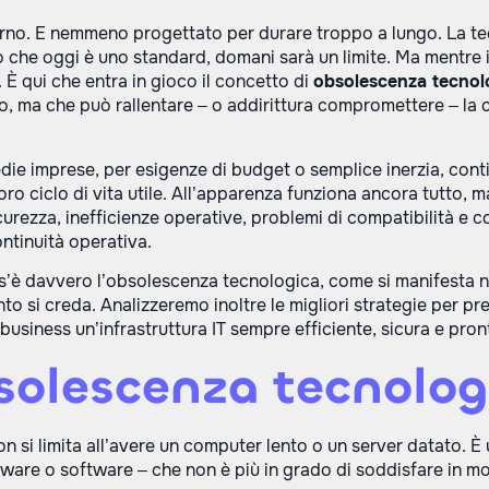
erno. E nemmeno progettato per durare troppo a lungo. La tec
o che oggi è uno standard, domani sarà un limite. Ma mentre
 È qui che entra in gioco il concetto di
obsolescenza tecnol
, ma che può rallentare – o addirittura compromettere – la co
ie imprese, per esigenze di budget o semplice inerzia, cont
oro ciclo di vita utile. All’apparenza funziona ancora tutto, ma
curezza, inefficienze operative, problemi di compatibilità e 
ntinuità operativa.
s’è davvero l’obsolescenza tecnologica, come si manifesta n
to si creda. Analizzeremo inoltre le migliori strategie per pr
business un’infrastruttura IT sempre efficiente, sicura e pro
bsolescenza tecnolog
 si limita all’avere un computer lento o un server datato. È
ware o software – che non è più in grado di soddisfare in mo