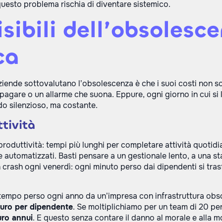
questo problema rischia di diventare sistemico.
visibili dell’obsolesc
ca
aziende sottovalutano l’obsolescenza è che i suoi costi no
a pagare o un allarme che suona. Eppure, ogni giorno in cui si
do silenzioso, ma costante.
ttività
produttività: tempi più lunghi per completare attività quotidia
 automatizzati. Basti pensare a un gestionale lento, a una s
n crash ogni venerdì: ogni minuto perso dai dipendenti si tra
 tempo perso ogni anno da un’impresa con infrastruttura obso
uro per dipendente
. Se moltiplichiamo per un team di 20 pers
ro annui
. E questo senza contare il danno al morale e alla m