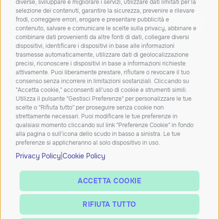
approfondimenti dal mondo IT.
diverse, sviluppare e migliorare i servizi, utilizzare dati limitati per la
selezione dei contenuti, garantire la sicurezza, prevenire e rilevare
frodi, correggere errori, erogare e presentare pubblicità e
ISCRIVITI
contenuto, salvare e comunicare le scelte sulla privacy, abbinare e
combinare dati provenienti da altre fonti di dati, collegare diversi
Dichiaro di aver letto e accetto la
privacy policy
dispositivi, identificare i dispositivi in base alle informazioni
trasmesse automaticamente, utilizzare dati di geolocalizzazione
Carta dei servizi
Qualità dei servizi
ConciliaWeb
precisi, riconoscere i dispositivi in base a informazioni richieste
attivamente. Puoi liberamente prestare, rifiutare o revocare il tuo
Trasparenza tariffaria
Trasparenza tecnica
consenso senza incorrere in limitazioni sostanziali. Cliccando su
Azienda beneficiaria del contributo nell’ambito del PR FESR
"Accetta cookie," acconsenti all'uso di cookie e strumenti simili.
Utilizza il pulsante "Gestisci Preferenze" per personalizzare le tue
2021-2027
scelte o "Rifiuta tutto" per proseguire senza cookie non
strettamente necessari. Puoi modificare le tue preferenze in
qualsiasi momento cliccando sul link "Preferenze Cookie" in fondo
alla pagina o sull'icona dello scudo in basso a sinistra. Le tue
preferenze si applicheranno al solo dispositivo in uso.
|
Privacy Policy
Cookie Policy
ACCETTA COOKIE
Copyright ©2026 Tutti diritti riservati Solunet Group S.p.A. | P.IVA e C.F.
RIFIUTA TUTTO
04152070282 – Iscritta al R.I. di PADOVA al n° 04152070282 sezione ordinaria,
Cap. Soc. €51.000 i.v. – Codice SDI: A4707H7 – Iscrizione ROC: 38314