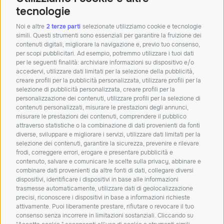
Palazzina Doganale,
40010 Bentivoglio BO
tecnologie
Tel:+390512913011
Noi e altre
2 terze parti
selezionate utilizziamo cookie e tecnologie
simili. Questi strumenti sono essenziali per garantire la fruizione dei
Mail:
info@solunetgroup.it
contenuti digitali, migliorare la navigazione e, previo tuo consenso,
per scopi pubblicitari. Ad esempio, potremmo utilizzare i tuoi dati
Orari: Lun – Ven 8.30 – 12.30 | 14 – 18
per le seguenti finalità: archiviare informazioni su dispositivo e/o
accedervi, utilizzare dati limitati per la selezione della pubblicità,
creare profili per la pubblicità personalizzata, utilizzare profili per la
Iscriviti alla nostra
selezione di pubblicità personalizzata, creare profili per la
personalizzazione dei contenuti, utilizzare profili per la selezione di
newsletter!
contenuti personalizzati, misurare le prestazioni degli annunci,
misurare le prestazioni dei contenuti, comprendere il pubblico
Resta aggiornato su novità, soluzioni e
attraverso statistiche o la combinazione di dati provenienti da fonti
approfondimenti dal mondo IT.
diverse, sviluppare e migliorare i servizi, utilizzare dati limitati per la
selezione dei contenuti, garantire la sicurezza, prevenire e rilevare
frodi, correggere errori, erogare e presentare pubblicità e
ISCRIVITI
contenuto, salvare e comunicare le scelte sulla privacy, abbinare e
combinare dati provenienti da altre fonti di dati, collegare diversi
Dichiaro di aver letto e accetto la
privacy policy
dispositivi, identificare i dispositivi in base alle informazioni
trasmesse automaticamente, utilizzare dati di geolocalizzazione
Carta dei servizi
Qualità dei servizi
ConciliaWeb
precisi, riconoscere i dispositivi in base a informazioni richieste
attivamente. Puoi liberamente prestare, rifiutare o revocare il tuo
Trasparenza tariffaria
Trasparenza tecnica
consenso senza incorrere in limitazioni sostanziali. Cliccando su