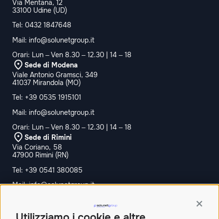
Via Mentana, 12
33100 Udine (UD)
Tel:
0432 1847648
Mail:
info@solunetgroup.it
Orari: Lun – Ven 8.30 – 12.30 | 14 – 18
Sede di Modena
Viale Antonio Gramsci, 349
41037 Mirandola (MO)
Tel:
+39 0535 1915101
Mail:
info@solunetgroup.it
Orari: Lun – Ven 8.30 – 12.30 | 14 – 18
Sede di Rimini
Via Coriano, 58
47900 Rimini (RN)
Tel:
+39 0541 380085
Mail:
info@solunetgroup.it
Orari: Lun – Ven 8.30 – 12.30 | 14 – 18
Contin
Sede di Bologna
Utilizziamo i cookie e altre