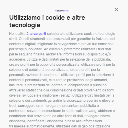
Orari: Lun – Ven 8.30 – 12.30 | 14 – 18
Contin
Sede di Bologna
Utilizziamo i cookie e altre
Palazzina Doganale,
40010 Bentivoglio BO
tecnologie
Tel:+390512913011
Noi e altre
2 terze parti
selezionate utilizziamo cookie e tecnologie
simili. Questi strumenti sono essenziali per garantire la fruizione dei
Mail:
info@solunetgroup.it
contenuti digitali, migliorare la navigazione e, previo tuo consenso,
per scopi pubblicitari. Ad esempio, potremmo utilizzare i tuoi dati
Orari: Lun – Ven 8.30 – 12.30 | 14 – 18
per le seguenti finalità: archiviare informazioni su dispositivo e/o
accedervi, utilizzare dati limitati per la selezione della pubblicità,
creare profili per la pubblicità personalizzata, utilizzare profili per la
Iscriviti alla nostra
selezione di pubblicità personalizzata, creare profili per la
personalizzazione dei contenuti, utilizzare profili per la selezione di
newsletter!
contenuti personalizzati, misurare le prestazioni degli annunci,
misurare le prestazioni dei contenuti, comprendere il pubblico
Resta aggiornato su novità, soluzioni e
attraverso statistiche o la combinazione di dati provenienti da fonti
approfondimenti dal mondo IT.
diverse, sviluppare e migliorare i servizi, utilizzare dati limitati per la
selezione dei contenuti, garantire la sicurezza, prevenire e rilevare
frodi, correggere errori, erogare e presentare pubblicità e
ISCRIVITI
contenuto, salvare e comunicare le scelte sulla privacy, abbinare e
combinare dati provenienti da altre fonti di dati, collegare diversi
Dichiaro di aver letto e accetto la
privacy policy
dispositivi, identificare i dispositivi in base alle informazioni
trasmesse automaticamente, utilizzare dati di geolocalizzazione