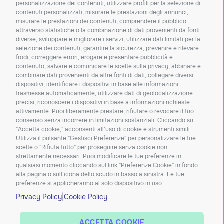
personalizzazione dei contenuti, utilizzare profili per la selezione di
newsletter!
contenuti personalizzati, misurare le prestazioni degli annunci,
misurare le prestazioni dei contenuti, comprendere il pubblico
Resta aggiornato su novità, soluzioni e
attraverso statistiche o la combinazione di dati provenienti da fonti
approfondimenti dal mondo IT.
diverse, sviluppare e migliorare i servizi, utilizzare dati limitati per la
selezione dei contenuti, garantire la sicurezza, prevenire e rilevare
frodi, correggere errori, erogare e presentare pubblicità e
ISCRIVITI
contenuto, salvare e comunicare le scelte sulla privacy, abbinare e
combinare dati provenienti da altre fonti di dati, collegare diversi
Dichiaro di aver letto e accetto la
privacy policy
dispositivi, identificare i dispositivi in base alle informazioni
trasmesse automaticamente, utilizzare dati di geolocalizzazione
Carta dei servizi
Qualità dei servizi
ConciliaWeb
precisi, riconoscere i dispositivi in base a informazioni richieste
attivamente. Puoi liberamente prestare, rifiutare o revocare il tuo
Trasparenza tariffaria
Trasparenza tecnica
consenso senza incorrere in limitazioni sostanziali. Cliccando su
Azienda beneficiaria del contributo nell’ambito del PR FESR
"Accetta cookie," acconsenti all'uso di cookie e strumenti simili.
Utilizza il pulsante "Gestisci Preferenze" per personalizzare le tue
2021-2027
scelte o "Rifiuta tutto" per proseguire senza cookie non
strettamente necessari. Puoi modificare le tue preferenze in
qualsiasi momento cliccando sul link "Preferenze Cookie" in fondo
alla pagina o sull'icona dello scudo in basso a sinistra. Le tue
preferenze si applicheranno al solo dispositivo in uso.
|
Privacy Policy
Cookie Policy
ACCETTA COOKIE