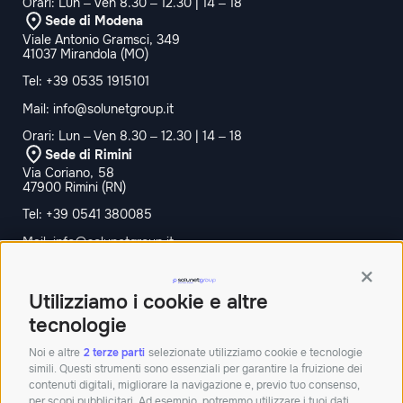
Orari: Lun – Ven 8.30 – 12.30 | 14 – 18
Sede di Modena
Viale Antonio Gramsci, 349
41037 Mirandola (MO)
Tel:
+39 0535 1915101
Mail:
info@solunetgroup.it
Orari: Lun – Ven 8.30 – 12.30 | 14 – 18
Sede di Rimini
Via Coriano, 58
47900 Rimini (RN)
Tel:
+39 0541 380085
Mail:
info@solunetgroup.it
Orari: Lun – Ven 8.30 – 12.30 | 14 – 18
Contin
Sede di Bologna
Utilizziamo i cookie e altre
Palazzina Doganale,
40010 Bentivoglio BO
tecnologie
Tel:+390512913011
Noi e altre
2 terze parti
selezionate utilizziamo cookie e tecnologie
simili. Questi strumenti sono essenziali per garantire la fruizione dei
Mail:
info@solunetgroup.it
contenuti digitali, migliorare la navigazione e, previo tuo consenso,
per scopi pubblicitari. Ad esempio, potremmo utilizzare i tuoi dati
Orari: Lun – Ven 8.30 – 12.30 | 14 – 18