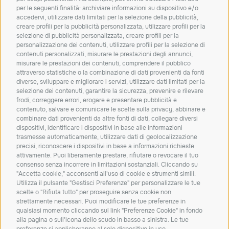
per le seguenti finalità: archiviare informazioni su dispositivo e/o
accedervi, utilizzare dati limitati per la selezione della pubblicità,
creare profili per la pubblicità personalizzata, utilizzare profili per la
Iscriviti alla nostra
selezione di pubblicità personalizzata, creare profili per la
personalizzazione dei contenuti, utilizzare profili per la selezione di
newsletter!
contenuti personalizzati, misurare le prestazioni degli annunci,
misurare le prestazioni dei contenuti, comprendere il pubblico
Resta aggiornato su novità, soluzioni e
attraverso statistiche o la combinazione di dati provenienti da fonti
approfondimenti dal mondo IT.
diverse, sviluppare e migliorare i servizi, utilizzare dati limitati per la
selezione dei contenuti, garantire la sicurezza, prevenire e rilevare
frodi, correggere errori, erogare e presentare pubblicità e
ISCRIVITI
contenuto, salvare e comunicare le scelte sulla privacy, abbinare e
combinare dati provenienti da altre fonti di dati, collegare diversi
Dichiaro di aver letto e accetto la
privacy policy
dispositivi, identificare i dispositivi in base alle informazioni
trasmesse automaticamente, utilizzare dati di geolocalizzazione
Carta dei servizi
Qualità dei servizi
ConciliaWeb
precisi, riconoscere i dispositivi in base a informazioni richieste
attivamente. Puoi liberamente prestare, rifiutare o revocare il tuo
Trasparenza tariffaria
Trasparenza tecnica
consenso senza incorrere in limitazioni sostanziali. Cliccando su
Azienda beneficiaria del contributo nell’ambito del PR FESR
"Accetta cookie," acconsenti all'uso di cookie e strumenti simili.
Utilizza il pulsante "Gestisci Preferenze" per personalizzare le tue
2021-2027
scelte o "Rifiuta tutto" per proseguire senza cookie non
strettamente necessari. Puoi modificare le tue preferenze in
qualsiasi momento cliccando sul link "Preferenze Cookie" in fondo
alla pagina o sull'icona dello scudo in basso a sinistra. Le tue
preferenze si applicheranno al solo dispositivo in uso.