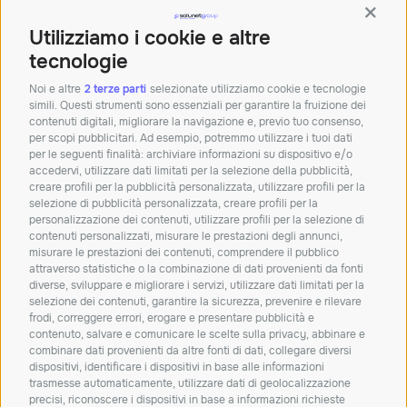
Orari: Lun – Ven 8.30 – 12.30 | 14 – 18
Contin
Sede di Bologna
Utilizziamo i cookie e altre
Palazzina Doganale,
40010 Bentivoglio BO
tecnologie
Tel:+390512913011
Noi e altre
2 terze parti
selezionate utilizziamo cookie e tecnologie
simili. Questi strumenti sono essenziali per garantire la fruizione dei
Mail:
info@solunetgroup.it
contenuti digitali, migliorare la navigazione e, previo tuo consenso,
per scopi pubblicitari. Ad esempio, potremmo utilizzare i tuoi dati
Orari: Lun – Ven 8.30 – 12.30 | 14 – 18
per le seguenti finalità: archiviare informazioni su dispositivo e/o
accedervi, utilizzare dati limitati per la selezione della pubblicità,
creare profili per la pubblicità personalizzata, utilizzare profili per la
Iscriviti alla nostra
selezione di pubblicità personalizzata, creare profili per la
personalizzazione dei contenuti, utilizzare profili per la selezione di
newsletter!
contenuti personalizzati, misurare le prestazioni degli annunci,
misurare le prestazioni dei contenuti, comprendere il pubblico
Resta aggiornato su novità, soluzioni e
attraverso statistiche o la combinazione di dati provenienti da fonti
approfondimenti dal mondo IT.
diverse, sviluppare e migliorare i servizi, utilizzare dati limitati per la
selezione dei contenuti, garantire la sicurezza, prevenire e rilevare
frodi, correggere errori, erogare e presentare pubblicità e
ISCRIVITI
contenuto, salvare e comunicare le scelte sulla privacy, abbinare e
combinare dati provenienti da altre fonti di dati, collegare diversi
Dichiaro di aver letto e accetto la
privacy policy
dispositivi, identificare i dispositivi in base alle informazioni
trasmesse automaticamente, utilizzare dati di geolocalizzazione
Carta dei servizi
Qualità dei servizi
ConciliaWeb
precisi, riconoscere i dispositivi in base a informazioni richieste