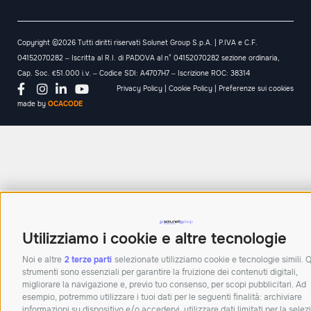
Copyright ©2026 Tutti diritti riservati Solunet Group S.p.A. | P.IVA e C.F.
04152070282 – Iscritta al R.I. di PADOVA al n° 04152070282 sezione ordinaria,
Cap. Soc. €51.000 i.v. – Codice SDI: A4707H7 – Iscrizione ROC: 38314
Privacy Policy
|
Cookie Policy
|
Preferenze sui cookies
made by
OCACODE
Utilizziamo i cookie e altre tecnologie
Noi e altre
2 terze parti
selezionate utilizziamo cookie e tecnologie simili. 
strumenti sono essenziali per garantire la fruizione dei contenuti digitali,
migliorare la navigazione e, previo tuo consenso, per scopi pubblicitari. Ad
esempio, potremmo utilizzare i tuoi dati per le seguenti finalità: archiviare
informazioni su dispositivo e/o accedervi, utilizzare dati limitati per la sele