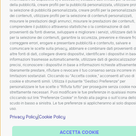
della pubblicità, creare profili per la pubblicità personalizzata, utilizzare prof
la selezione di pubblicità personalizzata, creare profili per la personalizzaz
dei contenuti, utilizzare profili per la selezione di contenuti personalizzati,
misurare le prestazioni degli annunci, misurare le prestazioni dei contenuti,
comprendere il pubblico attraverso statistiche o la combinazione di dati
provenienti da fonti diverse, sviluppare e migliorare i servizi, utilizzare dati li
per la selezione dei contenuti, garantire la sicurezza, prevenire e rilevare fro
correggere errori, erogare e presentare pubblicità e contenuto, salvare e
comunicare le scelte sulla privacy, abbinare e combinare dati provenienti 
altre fonti di dati, collegare diversi dispositivi, identificare i dispositivi in bas
informazioni trasmesse automaticamente, utilizzare dati di geolocalizzazio
precisi, riconoscere i dispositivi in base a informazioni richieste attivament
liberamente prestare, rifiutare o revocare il tuo consenso senza incorrere in
limitazioni sostanziali. Cliccando su "Accetta cookie," acconsenti all'uso di
cookie e strumenti simili. Utilizza il pulsante "Gestisci Preferenze" per
personalizzare le tue scelte o "Rifiuta tutto" per proseguire senza cookie no
strettamente necessari. Puoi modificare le tue preferenze in qualsiasi mom
cliccando sul link "Preferenze Cookie" in fondo alla pagina o sull'icona dell
scudo in basso a sinistra. Le tue preferenze si applicheranno al solo disposi
uso.
|
Privacy Policy
Cookie Policy
ACCETTA COOKIE