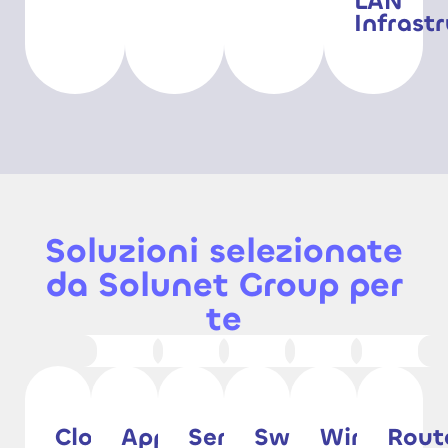
LAN
Infrast
Soluzioni selezionate
da Solunet Group per
te
Cloud
App
Service
Switch
Wireless
Rout