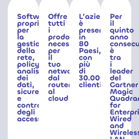
Software
Offre
L’azienda
Per
proprietario
tutti
è
il
per
i
presente
quinto
la
prodotti
in
anno
gestione
necessari
80
consecu
della
per
Paesi,
è
rete,
il
con
tra
policy,
tuo
più
i
analisi
networking,
di
leader
dei
dal
30.000
del
dati,
router
clienti
Gartner
sicurezza
al
Magic
e
cloud
Quadra
controllo
for
degli
Enterpr
accessi
Wired
and
Wireles