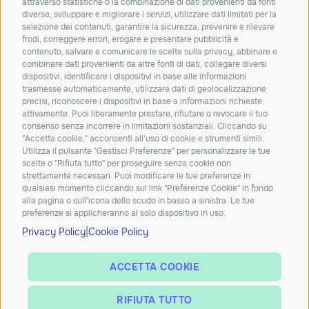
attraverso statistiche o la combinazione di dati provenienti da fonti
approfondimenti dal mondo IT.
diverse, sviluppare e migliorare i servizi, utilizzare dati limitati per la
selezione dei contenuti, garantire la sicurezza, prevenire e rilevare
frodi, correggere errori, erogare e presentare pubblicità e
ISCRIVITI
contenuto, salvare e comunicare le scelte sulla privacy, abbinare e
combinare dati provenienti da altre fonti di dati, collegare diversi
Dichiaro di aver letto e accetto la
privacy policy
dispositivi, identificare i dispositivi in base alle informazioni
trasmesse automaticamente, utilizzare dati di geolocalizzazione
Carta dei servizi
Qualità dei servizi
ConciliaWeb
precisi, riconoscere i dispositivi in base a informazioni richieste
attivamente. Puoi liberamente prestare, rifiutare o revocare il tuo
Trasparenza tariffaria
Trasparenza tecnica
consenso senza incorrere in limitazioni sostanziali. Cliccando su
Azienda beneficiaria del contributo nell’ambito del PR FESR
"Accetta cookie," acconsenti all'uso di cookie e strumenti simili.
Utilizza il pulsante "Gestisci Preferenze" per personalizzare le tue
2021-2027
scelte o "Rifiuta tutto" per proseguire senza cookie non
strettamente necessari. Puoi modificare le tue preferenze in
qualsiasi momento cliccando sul link "Preferenze Cookie" in fondo
alla pagina o sull'icona dello scudo in basso a sinistra. Le tue
preferenze si applicheranno al solo dispositivo in uso.
|
Privacy Policy
Cookie Policy
ACCETTA COOKIE
Copyright ©2026 Tutti diritti riservati Solunet Group S.p.A. | P.IVA e C.F.
RIFIUTA TUTTO
04152070282 – Iscritta al R.I. di PADOVA al n° 04152070282 sezione ordinaria,