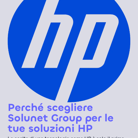
Perché scegliere
Solunet Group per le
tue soluzioni HP