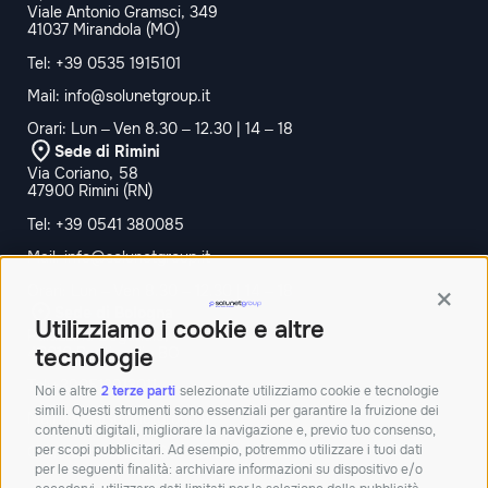
Viale Antonio Gramsci, 349
41037 Mirandola (MO)
Tel:
+39 0535 1915101
Mail:
info@solunetgroup.it
Orari: Lun – Ven 8.30 – 12.30 | 14 – 18
Sede di Rimini
Via Coriano, 58
47900 Rimini (RN)
Tel:
+39 0541 380085
Mail:
info@solunetgroup.it
Orari: Lun – Ven 8.30 – 12.30 | 14 – 18
Contin
Sede di Bologna
Utilizziamo i cookie e altre
Palazzina Doganale,
40010 Bentivoglio BO
tecnologie
Tel:+390512913011
Noi e altre
2 terze parti
selezionate utilizziamo cookie e tecnologie
simili. Questi strumenti sono essenziali per garantire la fruizione dei
Mail:
info@solunetgroup.it
contenuti digitali, migliorare la navigazione e, previo tuo consenso,
per scopi pubblicitari. Ad esempio, potremmo utilizzare i tuoi dati
Orari: Lun – Ven 8.30 – 12.30 | 14 – 18
per le seguenti finalità: archiviare informazioni su dispositivo e/o