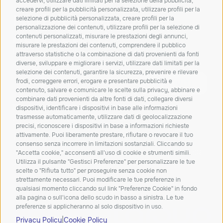
accedervi, utilizzare dati limitati per la selezione della pubblicità,
creare profili per la pubblicità personalizzata, utilizzare profili per la
Iscriviti alla nostra
selezione di pubblicità personalizzata, creare profili per la
personalizzazione dei contenuti, utilizzare profili per la selezione di
newsletter!
contenuti personalizzati, misurare le prestazioni degli annunci,
misurare le prestazioni dei contenuti, comprendere il pubblico
Resta aggiornato su novità, soluzioni e
attraverso statistiche o la combinazione di dati provenienti da fonti
approfondimenti dal mondo IT.
diverse, sviluppare e migliorare i servizi, utilizzare dati limitati per la
selezione dei contenuti, garantire la sicurezza, prevenire e rilevare
frodi, correggere errori, erogare e presentare pubblicità e
ISCRIVITI
contenuto, salvare e comunicare le scelte sulla privacy, abbinare e
combinare dati provenienti da altre fonti di dati, collegare diversi
Dichiaro di aver letto e accetto la
privacy policy
dispositivi, identificare i dispositivi in base alle informazioni
trasmesse automaticamente, utilizzare dati di geolocalizzazione
Carta dei servizi
Qualità dei servizi
ConciliaWeb
precisi, riconoscere i dispositivi in base a informazioni richieste
attivamente. Puoi liberamente prestare, rifiutare o revocare il tuo
Trasparenza tariffaria
Trasparenza tecnica
consenso senza incorrere in limitazioni sostanziali. Cliccando su
Azienda beneficiaria del contributo nell’ambito del PR FESR
"Accetta cookie," acconsenti all'uso di cookie e strumenti simili.
Utilizza il pulsante "Gestisci Preferenze" per personalizzare le tue
2021-2027
scelte o "Rifiuta tutto" per proseguire senza cookie non
strettamente necessari. Puoi modificare le tue preferenze in
qualsiasi momento cliccando sul link "Preferenze Cookie" in fondo
alla pagina o sull'icona dello scudo in basso a sinistra. Le tue
preferenze si applicheranno al solo dispositivo in uso.
|
Privacy Policy
Cookie Policy