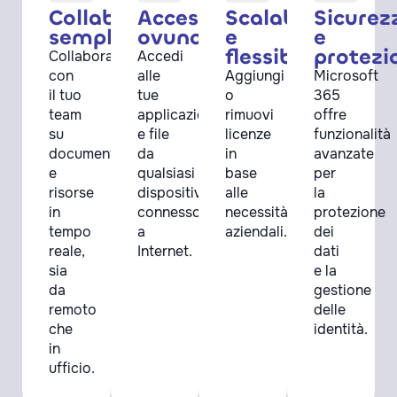
Collaborazione
Accesso
Scalabilità
Sicurez
semplificata
ovunque
e
e
flessibilità
protezi
Collabora
Accedi
con
alle
Aggiungi
Microsoft
il tuo
tue
o
365
team
applicazioni
rimuovi
offre
su
e file
licenze
funzionalità
documenti
da
in
avanzate
e
qualsiasi
base
per
risorse
dispositivo
alle
la
in
connesso
necessità
protezione
tempo
a
aziendali.
dei
reale,
Internet.
dati
sia
e la
da
gestione
remoto
delle
che
identità.
in
ufficio.