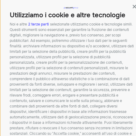
C
Trasparenza tariffaria
Trasparenza tecnica
Utilizziamo i cookie e altre tecnologie
Azienda beneficiaria del contributo nell’ambito del PR FESR
2021-2027
Noi e altre
2 terze parti
selezionate utilizziamo cookie e tecnologie simili.
Questi strumenti sono essenziali per garantire la fruizione dei contenuti
digitali, migliorare la navigazione e, previo tuo consenso, per scopi
pubblicitari. Ad esempio, potremmo utilizzare i tuoi dati per le seguenti
finalità: archiviare informazioni su dispositivo e/o accedervi, utilizzare dati
limitati per la selezione della pubblicità, creare profili per la pubblicità
personalizzata, utilizzare profili per la selezione di pubblicità
personalizzata, creare profili per la personalizzazione dei contenuti,
utilizzare profili per la selezione di contenuti personalizzati, misurare le
prestazioni degli annunci, misurare le prestazioni dei contenuti,
comprendere il pubblico attraverso statistiche o la combinazione di dati
provenienti da fonti diverse, sviluppare e migliorare i servizi, utilizzare dati
Copyright ©2026 Tutti diritti riservati Solunet Group S.p.A. | P.IVA e C.F.
limitati per la selezione dei contenuti, garantire la sicurezza, prevenire e
04152070282 – Iscritta al R.I. di PADOVA al n° 04152070282 sezione ordinaria,
rilevare frodi, correggere errori, erogare e presentare pubblicità e
Cap. Soc. €51.000 i.v. – Codice SDI: A4707H7 – Iscrizione ROC: 38314
contenuto, salvare e comunicare le scelte sulla privacy, abbinare e
Privacy Policy
|
Cookie Policy
|
Preferenze sui cookies
combinare dati provenienti da altre fonti di dati, collegare diversi
made by
OCACODE
dispositivi, identificare i dispositivi in base alle informazioni trasmesse
automaticamente, utilizzare dati di geolocalizzazione precisi, riconoscere
i dispositivi in base a informazioni richieste attivamente. Puoi liberamente
prestare, rifiutare o revocare il tuo consenso senza incorrere in limitazioni
sostanziali. Cliccando su "Accetta cookie," acconsenti all'uso di cookie e