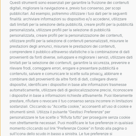
2021-2027
Questi strumenti sono essenziali per garantire la fruizione dei contenuti
digitali, migliorare la navigazione e, previo tuo consenso, per scopi
pubblicitari. Ad esempio, potremmo utilizzare i tuoi dati per le seguenti
finalità: archiviare informazioni su dispositivo e/o accedervi, utilizzare
dati limitati per la selezione della pubblicità, creare profili per la pubblicità
personalizzata, utilizzare profili per la selezione di pubblicità
personalizzata, creare profili per la personalizzazione dei contenuti,
utilizzare profili per la selezione di contenuti personalizzati, misurare le
prestazioni degli annunci, misurare le prestazioni dei contenuti,
comprendere il pubblico attraverso statistiche o la combinazione di dati
provenienti da fonti diverse, sviluppare e migliorare i servizi, utilizzare dati
Copyright ©2026 Tutti diritti riservati Solunet Group S.p.A. | P.IVA e C.F.
limitati per la selezione dei contenuti, garantire la sicurezza, prevenire e
rilevare frodi, correggere errori, erogare e presentare pubblicità e
04152070282 – Iscritta al R.I. di PADOVA al n° 04152070282 sezione ordinaria,
contenuto, salvare e comunicare le scelte sulla privacy, abbinare e
Cap. Soc. €51.000 i.v. – Codice SDI: A4707H7 – Iscrizione ROC: 38314
combinare dati provenienti da altre fonti di dati, collegare diversi
Privacy Policy
|
Cookie Policy
|
Preferenze sui cookies
dispositivi, identificare i dispositivi in base alle informazioni trasmesse
made by
OCACODE
automaticamente, utilizzare dati di geolocalizzazione precisi, riconoscere
i dispositivi in base a informazioni richieste attivamente. Puoi liberamente
prestare, rifiutare o revocare il tuo consenso senza incorrere in limitazioni
sostanziali. Cliccando su "Accetta cookie," acconsenti all'uso di cookie e
strumenti simili. Utilizza il pulsante "Gestisci Preferenze" per
personalizzare le tue scelte o "Rifiuta tutto" per proseguire senza cookie
non strettamente necessari. Puoi modificare le tue preferenze in qualsiasi
momento cliccando sul link "Preferenze Cookie" in fondo alla pagina o
sull'icona dello scudo in basso a sinistra. Le tue preferenze si