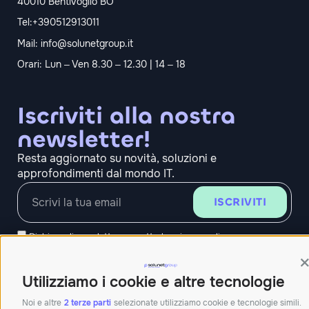
40010 Bentivoglio BO
Tel:+390512913011
Mail:
info@solunetgroup.it
Orari: Lun – Ven 8.30 – 12.30 | 14 – 18
Iscriviti alla nostra
newsletter!
Resta aggiornato su novità, soluzioni e
approfondimenti dal mondo IT.
ISCRIVITI
Dichiaro di aver letto e accetto la
privacy policy
Carta dei servizi
Qualità dei servizi
ConciliaWeb
C
Trasparenza tariffaria
Trasparenza tecnica
Utilizziamo i cookie e altre tecnologie
Azienda beneficiaria del contributo nell’ambito del PR FESR
Noi e altre
2 terze parti
selezionate utilizziamo cookie e tecnologie simili.