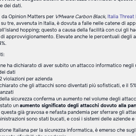
e dei dati.
o da Opinion Matters per
VMware Carbon Black
,
Italia Threa
 su tre, avvenuta in Italia, è dovuta a falle nelle catene di a
l’island hopping; questo a causa della facilità con cui gli hac
 di approvvigionamento. Elevate anche le percentuali degli at
4%.
ti:
ane ha dichiarato di aver subito un attacco informatico negli 
ei dati
,2 violazioni per azienda
chiarato che gli attacchi sono diventati più sofisticati, e il 
vanzati
 della sicurezza conferma un aumento nel volume degli attacc
 stato un
aumento significato degli attacchi dovuto alla pa
 questa già gravosa e nefasta pandemia per sferrare gli att
nistrazioni sono stati bucati, e così i sistemi delle aziende e 
azione Italiana per la sicurezza informatica, è emerso che sugl