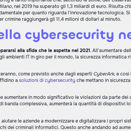
Milano
, nel 2019 ha superato gli 1,3 miliardi di euro. Risulta c
amentale per quanto riguarda l’innovazione tecnologica. Si st
 crimine raggiungerà gli 11,4 milioni di dollari al minuto.
ella cybersecurity n
pararsi alla sfida che le aspetta nel 2021
. All’aumentare dell
i ambienti IT in giro per il mondo, la sicurezza informatica r
nteranno, come previsto anche dagli esperti
CyberArk
, e così
ffidino a
soluzioni di cybersecurity
che mettano in sicurezza le
e aumentare in modo significativo le violazioni da parte dei c
di banda complessiva, aumenterà la quantità di dispositivi Io
d aiutare le aziende a modernizzare e digitalizzare i propri s
acchi dei criminali informatici. Questo anche andando ad aum