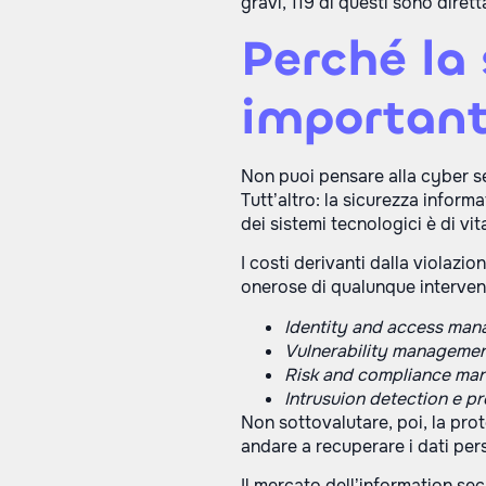
gravi, 119 di questi sono dirett
Perché la 
importan
Non puoi pensare alla cyber s
Tutt’altro: la sicurezza inform
dei sistemi tecnologici è di vi
I costi derivanti dalla violazio
onerose di qualunque intervent
Identity and access man
Vulnerability managemen
Risk and compliance ma
Intrusuion detection e pr
Non sottovalutare, poi, la pro
andare a recuperare i dati pers
Il mercato dell’information sec