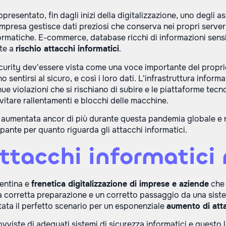
presentato, fin dagli inizi della digitalizzazione, uno degli a
mpresa gestisce dati preziosi che conserva nei propri server f
rmatiche. E-commerce, database ricchi di informazioni sensibi
te a
rischio attacchi informatici
.
urity dev’essere vista come una voce importante del proprio 
o sentirsi al sicuro, e così i loro dati. L’infrastruttura infor
nue violazioni che si rischiano di subire e le piattaforme te
vitare rallentamenti e blocchi delle macchine.
 aumentata ancor di più durante questa pandemia globale e ne
ante per quanto riguarda gli attacchi informatici.
ttacchi informatici
pentina e
frenetica digitalizzazione di imprese e aziende
che 
 corretta preparazione e un corretto passaggio da una sistem
ata il perfetto scenario per un esponenziale
aumento di atta
rovviste di adeguati sistemi di sicurezza informatici e questo 