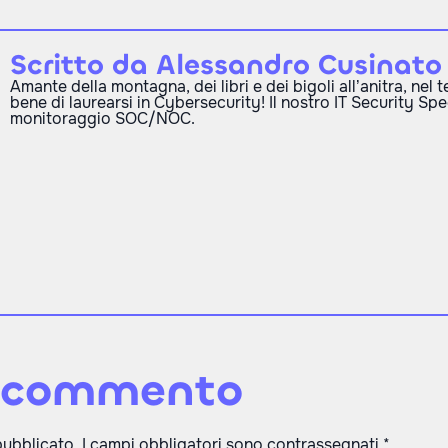
Scritto da Alessandro Cusinato
Amante della montagna, dei libri e dei bigoli all’anitra, nel
bene di laurearsi in Cybersecurity! Il nostro IT Security Spec
monitoraggio SOC/NOC.
n commento
 pubblicato.
I campi obbligatori sono contrassegnati
*