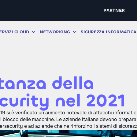
PARTNER
ERVIZI CLOUD
NETWORKING
SICUREZZA INFORMATICA
tanza della
curity nel 2021
9 si è verificato un aumento notevole di attacchi informatic
o il blocco delle macchine. Le aziende italiane devono preparar
rsecurity e ad aziende che ne rinforzino i sistemi di sicurez