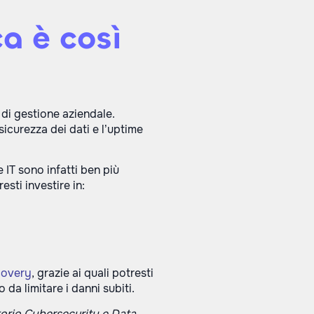
a è così
di gestione aziendale.
 sicurezza dei dati e l’uptime
e IT sono infatti ben più
sti investire in:
covery
, grazie ai quali potresti
da limitare i danni subiti.
orio Cybersecurity e Data