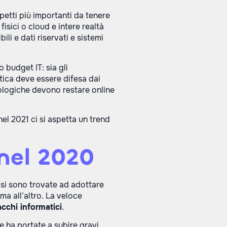
spetti più importanti da tenere
isici o cloud e intere realtà
li e dati riservati e sistemi
budget IT: sia gli
matica deve essere difesa dai
cnologiche devono restare online
l 2021 ci si aspetta un trend
 nel 2020
si sono trovate ad adottare
a all’altro. La veloce
cchi informatici
.
le ha portate a subire gravi