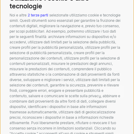
40010 Bentivoglio BO
tecnologie
Tel:+390512913011
Noi e altre
2 terze parti
selezionate utilizziamo cookie e tecnologie
simili. Questi strumenti sono essenziali per garantire la fruizione dei
Mail:
info@solunetgroup.it
contenuti digitali, migliorare la navigazione e, previo tuo consenso,
per scopi pubblicitari. Ad esempio, potremmo utilizzare i tuoi dati
Orari: Lun – Ven 8.30 – 12.30 | 14 – 18
per le seguenti finalità: archiviare informazioni su dispositivo e/o
accedervi, utilizzare dati limitati per la selezione della pubblicità,
creare profili per la pubblicità personalizzata, utilizzare profili per la
Iscriviti alla nostra
selezione di pubblicità personalizzata, creare profili per la
personalizzazione dei contenuti, utilizzare profili per la selezione di
newsletter!
contenuti personalizzati, misurare le prestazioni degli annunci,
misurare le prestazioni dei contenuti, comprendere il pubblico
Resta aggiornato su novità, soluzioni e
attraverso statistiche o la combinazione di dati provenienti da fonti
approfondimenti dal mondo IT.
diverse, sviluppare e migliorare i servizi, utilizzare dati limitati per la
selezione dei contenuti, garantire la sicurezza, prevenire e rilevare
frodi, correggere errori, erogare e presentare pubblicità e
ISCRIVITI
contenuto, salvare e comunicare le scelte sulla privacy, abbinare e
combinare dati provenienti da altre fonti di dati, collegare diversi
Dichiaro di aver letto e accetto la
privacy policy
dispositivi, identificare i dispositivi in base alle informazioni
trasmesse automaticamente, utilizzare dati di geolocalizzazione
Carta dei servizi
Qualità dei servizi
ConciliaWeb
precisi, riconoscere i dispositivi in base a informazioni richieste
attivamente. Puoi liberamente prestare, rifiutare o revocare il tuo
Trasparenza tariffaria
Trasparenza tecnica
consenso senza incorrere in limitazioni sostanziali. Cliccando su
Azienda beneficiaria del contributo nell’ambito del PR FESR
"Accetta cookie," acconsenti all'uso di cookie e strumenti simili.