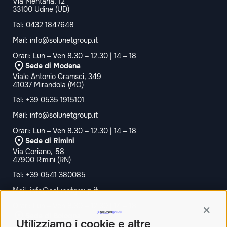
Via Mentana, 12
33100 Udine (UD)
Tel:
0432 1847648
Mail:
info@solunetgroup.it
Orari: Lun – Ven 8.30 – 12.30 | 14 – 18
Sede di Modena
Viale Antonio Gramsci, 349
41037 Mirandola (MO)
Tel:
+39 0535 1915101
Mail:
info@solunetgroup.it
Orari: Lun – Ven 8.30 – 12.30 | 14 – 18
Sede di Rimini
Via Coriano, 58
47900 Rimini (RN)
Tel:
+39 0541 380085
Mail:
info@solunetgroup.it
Orari: Lun – Ven 8.30 – 12.30 | 14 – 18
Contin
Sede di Bologna
Utilizziamo i cookie e altre
Palazzina Doganale,