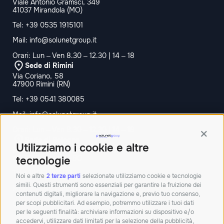
Viale Antonio Gramsci, 349
41037 Mirandola (MO)
Tel:
+39 0535 1915101
Mail:
info@solunetgroup.it
Orari: Lun – Ven 8.30 – 12.30 | 14 – 18
Sede di Rimini
Via Coriano, 58
47900 Rimini (RN)
Tel:
+39 0541 380085
Mail:
info@solunetgroup.it
Orari: Lun – Ven 8.30 – 12.30 | 14 – 18
Contin
Sede di Bologna
Utilizziamo i cookie e altre
Palazzina Doganale,
40010 Bentivoglio BO
tecnologie
Tel:+390512913011
Noi e altre
2 terze parti
selezionate utilizziamo cookie e tecnologie
simili. Questi strumenti sono essenziali per garantire la fruizione dei
Mail:
info@solunetgroup.it
contenuti digitali, migliorare la navigazione e, previo tuo consenso,
per scopi pubblicitari. Ad esempio, potremmo utilizzare i tuoi dati
Orari: Lun – Ven 8.30 – 12.30 | 14 – 18
per le seguenti finalità: archiviare informazioni su dispositivo e/o
accedervi, utilizzare dati limitati per la selezione della pubblicità,