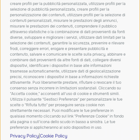
creare profili per la pubblicità personalizzata, utilizzare profili per la
Iscriviti alla nostra
selezione di pubblicità personalizzata, creare profili per la
personalizzazione dei contenuti, utilizzare profili per la selezione di
newsletter!
contenuti personalizzati, misurare le prestazioni degli annunci,
misurare le prestazioni dei contenuti, comprendere il pubblico
Resta aggiornato su novità, soluzioni e
attraverso statistiche o la combinazione di dati provenienti da fonti
approfondimenti dal mondo IT.
diverse, sviluppare e migliorare i servizi, utilizzare dati limitati per la
selezione dei contenuti, garantire la sicurezza, prevenire e rilevare
frodi, correggere errori, erogare e presentare pubblicità e
ISCRIVITI
contenuto, salvare e comunicare le scelte sulla privacy, abbinare e
combinare dati provenienti da altre fonti di dati, collegare diversi
Dichiaro di aver letto e accetto la
privacy policy
dispositivi, identificare i dispositivi in base alle informazioni
trasmesse automaticamente, utilizzare dati di geolocalizzazione
Carta dei servizi
Qualità dei servizi
ConciliaWeb
precisi, riconoscere i dispositivi in base a informazioni richieste
attivamente. Puoi liberamente prestare, rifiutare o revocare il tuo
Trasparenza tariffaria
Trasparenza tecnica
consenso senza incorrere in limitazioni sostanziali. Cliccando su
Azienda beneficiaria del contributo nell’ambito del PR FESR
"Accetta cookie," acconsenti all'uso di cookie e strumenti simili.
Utilizza il pulsante "Gestisci Preferenze" per personalizzare le tue
2021-2027
scelte o "Rifiuta tutto" per proseguire senza cookie non
strettamente necessari. Puoi modificare le tue preferenze in
qualsiasi momento cliccando sul link "Preferenze Cookie" in fondo
alla pagina o sull'icona dello scudo in basso a sinistra. Le tue
preferenze si applicheranno al solo dispositivo in uso.
|
Privacy Policy
Cookie Policy