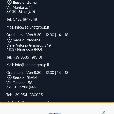
Sede di Udine
Via Mentana, 12
33100 Udine (UD)
Tel:
0432 1847648
Mail:
info@solunetgroup.it
Orari: Lun – Ven 8.30 – 12.30 | 14 – 18
Sede di Modena
Viale Antonio Gramsci, 349
41037 Mirandola (MO)
Tel:
+39 0535 1915101
Mail:
info@solunetgroup.it
Orari: Lun – Ven 8.30 – 12.30 | 14 – 18
Sede di Rimini
Via Coriano, 58
47900 Rimini (RN)
Tel:
+39 0541 380085
Mail:
info@solunetgroup.it
Orari: Lun – Ven 8.30 – 12.30 | 14 – 18
Contin