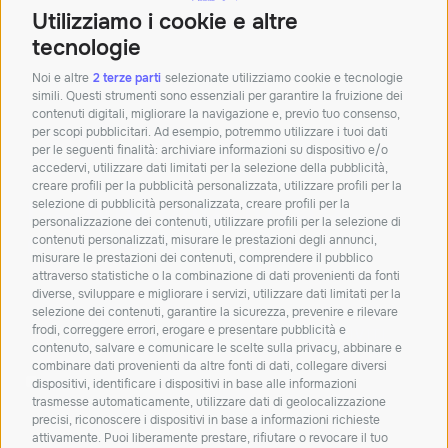
Sede di Bologna
Utilizziamo i cookie e altre
Palazzina Doganale,
40010 Bentivoglio BO
tecnologie
Tel:+390512913011
Noi e altre
2 terze parti
selezionate utilizziamo cookie e tecnologie
simili. Questi strumenti sono essenziali per garantire la fruizione dei
Mail:
info@solunetgroup.it
contenuti digitali, migliorare la navigazione e, previo tuo consenso,
per scopi pubblicitari. Ad esempio, potremmo utilizzare i tuoi dati
Orari: Lun – Ven 8.30 – 12.30 | 14 – 18
per le seguenti finalità: archiviare informazioni su dispositivo e/o
accedervi, utilizzare dati limitati per la selezione della pubblicità,
creare profili per la pubblicità personalizzata, utilizzare profili per la
Iscriviti alla nostra
selezione di pubblicità personalizzata, creare profili per la
personalizzazione dei contenuti, utilizzare profili per la selezione di
newsletter!
contenuti personalizzati, misurare le prestazioni degli annunci,
misurare le prestazioni dei contenuti, comprendere il pubblico
Resta aggiornato su novità, soluzioni e
attraverso statistiche o la combinazione di dati provenienti da fonti
approfondimenti dal mondo IT.
diverse, sviluppare e migliorare i servizi, utilizzare dati limitati per la
selezione dei contenuti, garantire la sicurezza, prevenire e rilevare
frodi, correggere errori, erogare e presentare pubblicità e
ISCRIVITI
contenuto, salvare e comunicare le scelte sulla privacy, abbinare e
combinare dati provenienti da altre fonti di dati, collegare diversi
Dichiaro di aver letto e accetto la
privacy policy
dispositivi, identificare i dispositivi in base alle informazioni
trasmesse automaticamente, utilizzare dati di geolocalizzazione
Carta dei servizi
Qualità dei servizi
ConciliaWeb
precisi, riconoscere i dispositivi in base a informazioni richieste
attivamente. Puoi liberamente prestare, rifiutare o revocare il tuo
Trasparenza tariffaria
Trasparenza tecnica