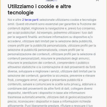
Contin
Sede di Bologna
Utilizziamo i cookie e altre
Palazzina Doganale,
40010 Bentivoglio BO
tecnologie
Tel:+390512913011
Noi e altre
2 terze parti
selezionate utilizziamo cookie e tecnologie
simili. Questi strumenti sono essenziali per garantire la fruizione dei
Mail:
info@solunetgroup.it
contenuti digitali, migliorare la navigazione e, previo tuo consenso,
per scopi pubblicitari. Ad esempio, potremmo utilizzare i tuoi dati
Orari: Lun – Ven 8.30 – 12.30 | 14 – 18
per le seguenti finalità: archiviare informazioni su dispositivo e/o
accedervi, utilizzare dati limitati per la selezione della pubblicità,
creare profili per la pubblicità personalizzata, utilizzare profili per la
Iscriviti alla nostra
selezione di pubblicità personalizzata, creare profili per la
personalizzazione dei contenuti, utilizzare profili per la selezione di
newsletter!
contenuti personalizzati, misurare le prestazioni degli annunci,
misurare le prestazioni dei contenuti, comprendere il pubblico
Resta aggiornato su novità, soluzioni e
attraverso statistiche o la combinazione di dati provenienti da fonti
approfondimenti dal mondo IT.
diverse, sviluppare e migliorare i servizi, utilizzare dati limitati per la
selezione dei contenuti, garantire la sicurezza, prevenire e rilevare
frodi, correggere errori, erogare e presentare pubblicità e
ISCRIVITI
contenuto, salvare e comunicare le scelte sulla privacy, abbinare e
combinare dati provenienti da altre fonti di dati, collegare diversi
Dichiaro di aver letto e accetto la
privacy policy
dispositivi, identificare i dispositivi in base alle informazioni
trasmesse automaticamente, utilizzare dati di geolocalizzazione
Carta dei servizi
Qualità dei servizi
ConciliaWeb
precisi, riconoscere i dispositivi in base a informazioni richieste
attivamente. Puoi liberamente prestare, rifiutare o revocare il tuo