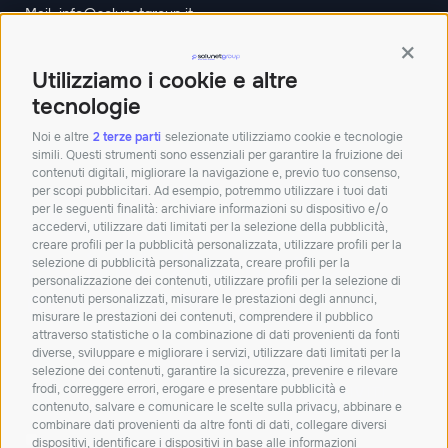
Mail:
info@solunetgroup.it
Orari: Lun – Ven 8.30 – 12.30 | 14 – 18
Contin
Sede di Bologna
Utilizziamo i cookie e altre
Palazzina Doganale,
40010 Bentivoglio BO
tecnologie
Tel:+390512913011
Noi e altre
2 terze parti
selezionate utilizziamo cookie e tecnologie
simili. Questi strumenti sono essenziali per garantire la fruizione dei
Mail:
info@solunetgroup.it
contenuti digitali, migliorare la navigazione e, previo tuo consenso,
per scopi pubblicitari. Ad esempio, potremmo utilizzare i tuoi dati
Orari: Lun – Ven 8.30 – 12.30 | 14 – 18
per le seguenti finalità: archiviare informazioni su dispositivo e/o
accedervi, utilizzare dati limitati per la selezione della pubblicità,
creare profili per la pubblicità personalizzata, utilizzare profili per la
Iscriviti alla nostra
selezione di pubblicità personalizzata, creare profili per la
personalizzazione dei contenuti, utilizzare profili per la selezione di
newsletter!
contenuti personalizzati, misurare le prestazioni degli annunci,
misurare le prestazioni dei contenuti, comprendere il pubblico
Resta aggiornato su novità, soluzioni e
attraverso statistiche o la combinazione di dati provenienti da fonti
approfondimenti dal mondo IT.
diverse, sviluppare e migliorare i servizi, utilizzare dati limitati per la
selezione dei contenuti, garantire la sicurezza, prevenire e rilevare
frodi, correggere errori, erogare e presentare pubblicità e
ISCRIVITI
contenuto, salvare e comunicare le scelte sulla privacy, abbinare e
combinare dati provenienti da altre fonti di dati, collegare diversi
Dichiaro di aver letto e accetto la
privacy policy
dispositivi, identificare i dispositivi in base alle informazioni